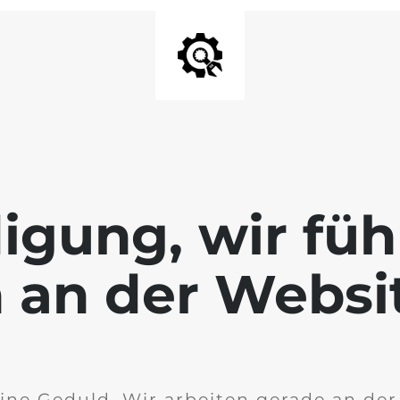
igung, wir füh
 an der Websi
ine Geduld. Wir arbeiten gerade an de