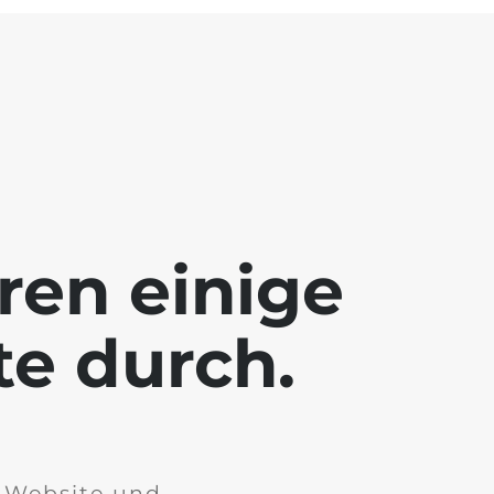
ren einige
te durch.
r Website und