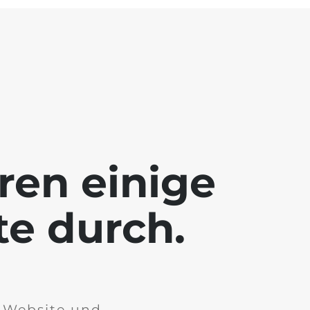
ren einige
te durch.
r Website und