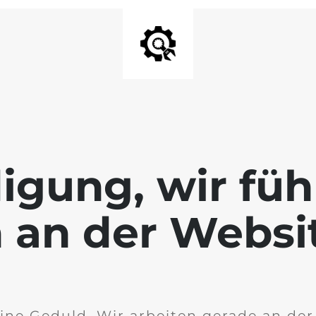
igung, wir füh
 an der Websi
ine Geduld. Wir arbeiten gerade an de