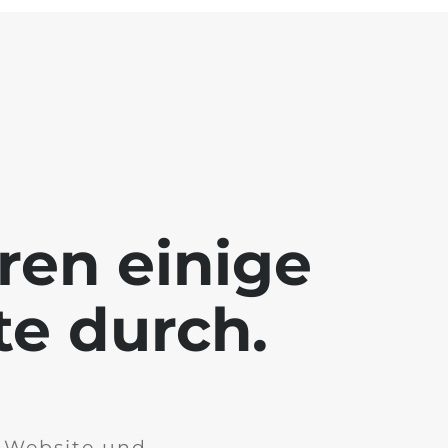
ren einige
te durch.
r Website und