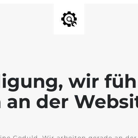
igung, wir füh
 an der Websi
ine Geduld. Wir arbeiten gerade an de