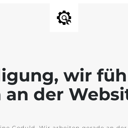
igung, wir füh
 an der Websi
ine Geduld. Wir arbeiten gerade an de