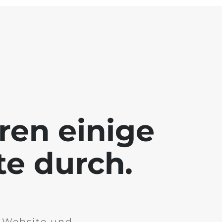
ren einige
te durch.
r Website und